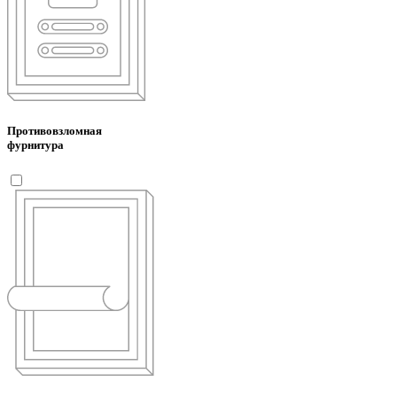
Противовзломная
фурнитура