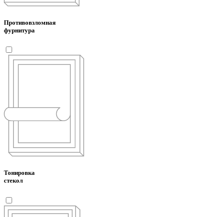
Противовзломная
фурнитура
Тонировка
стекол