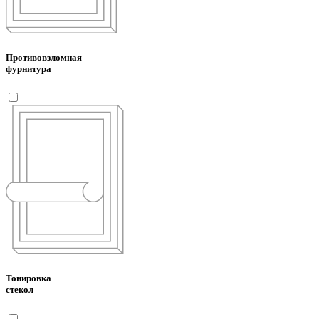
Противовзломная
фурнитура
Тонировка
стекол