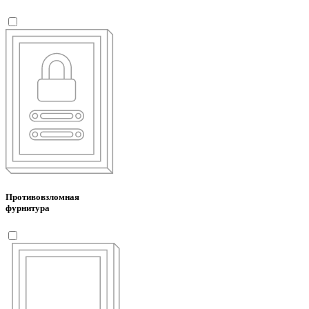
Противовзломная
фурнитура