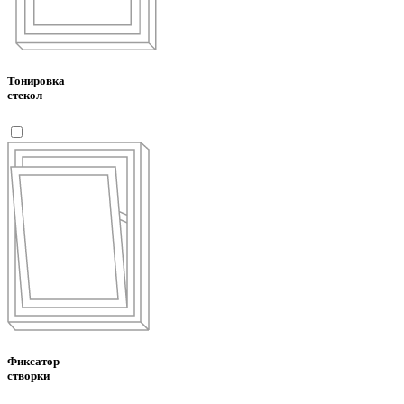
Тонировка
стекол
Фиксатор
створки