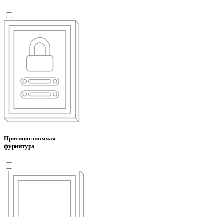
Противовзломная
фурнитура