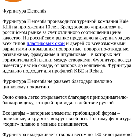
Фурнитура Elementis
Фурнитура Elementis производится турецкой компания Kale
Kilit на протяжении 10 лет. Бренд хорошо «прижился» на
российском рынке за счет отличного соотношения цена/
качество. На российском рынке представлена фурнитура для
всех типов
пластиковых окон
и дверей со всевозможными
вариантами открывания: поворотные, поворотно-откидные,
раздвижные, фрамужные и штульповые – в которых нет
горизонтальной планки между створками. Фурнитура всегда
имеется у нас на складе, от запоров до колпачков. Фурнитура
идеально подходит для профилей KBE и Rehau.
Фурнитура Elementis не ржавеет благодаря щелочно-
цинковому покрытию.
Окно очень легко открывается благодаря приподнимателю-
блокировщику, который приводят в действие ручкой.
Все цапфы – запорные элементы грибовидной формы –
роликовые, и крутятся вокруг своей оси. Поэтому фурнитура
«ходит» плавно и меньше изнашивается.
Фурнитура выдерживает створки весом до 130 килограммов!