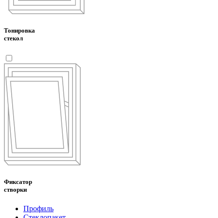
Тонировка
стекол
Фиксатор
створки
Профиль
Стеклопакет