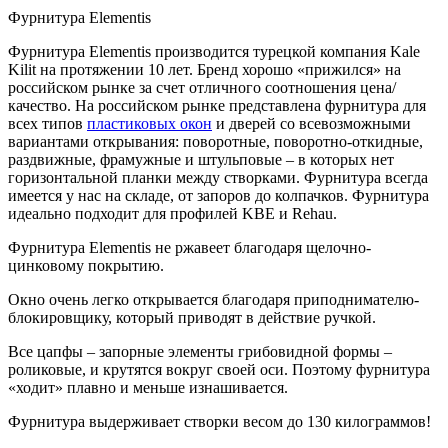
Фурнитура Elementis
Фурнитура Elementis производится турецкой компания Kale
Kilit на протяжении 10 лет. Бренд хорошо «прижился» на
российском рынке за счет отличного соотношения цена/
качество. На российском рынке представлена фурнитура для
всех типов
пластиковых окон
и дверей со всевозможными
вариантами открывания: поворотные, поворотно-откидные,
раздвижные, фрамужные и штульповые – в которых нет
горизонтальной планки между створками. Фурнитура всегда
имеется у нас на складе, от запоров до колпачков. Фурнитура
идеально подходит для профилей KBE и Rehau.
Фурнитура Elementis не ржавеет благодаря щелочно-
цинковому покрытию.
Окно очень легко открывается благодаря приподнимателю-
блокировщику, который приводят в действие ручкой.
Все цапфы – запорные элементы грибовидной формы –
роликовые, и крутятся вокруг своей оси. Поэтому фурнитура
«ходит» плавно и меньше изнашивается.
Фурнитура выдерживает створки весом до 130 килограммов!