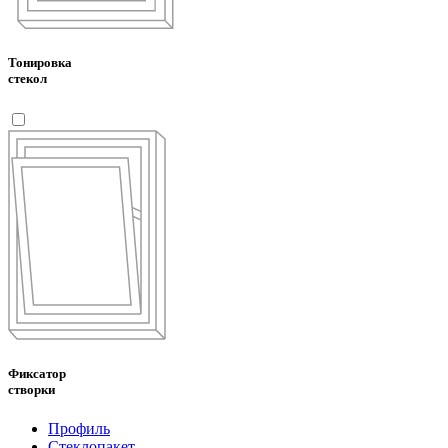
Тонировка
стекол
Фиксатор
створки
Профиль
Стеклопакет