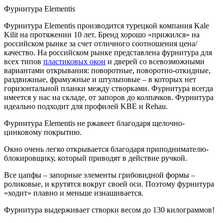
Фурнитура Elementis
Фурнитура Elementis производится турецкой компания Kale
Kilit на протяжении 10 лет. Бренд хорошо «прижился» на
российском рынке за счет отличного соотношения цена/
качество. На российском рынке представлена фурнитура для
всех типов
пластиковых окон
и дверей со всевозможными
вариантами открывания: поворотные, поворотно-откидные,
раздвижные, фрамужные и штульповые – в которых нет
горизонтальной планки между створками. Фурнитура всегда
имеется у нас на складе, от запоров до колпачков. Фурнитура
идеально подходит для профилей KBE и Rehau.
Фурнитура Elementis не ржавеет благодаря щелочно-
цинковому покрытию.
Окно очень легко открывается благодаря приподнимателю-
блокировщику, который приводят в действие ручкой.
Все цапфы – запорные элементы грибовидной формы –
роликовые, и крутятся вокруг своей оси. Поэтому фурнитура
«ходит» плавно и меньше изнашивается.
Фурнитура выдерживает створки весом до 130 килограммов!