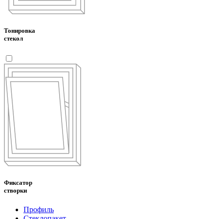
Тонировка
стекол
Фиксатор
створки
Профиль
Стеклопакет