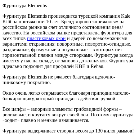
Фурнитура Elementis
Фурнитура Elementis производится турецкой компания Kale
Kilit на протяжении 10 лет. Бренд хорошо «прижился» на
российском рынке за счет отличного соотношения цена/
качество. На российском рынке представлена фурнитура для
всех типов
пластиковых окон
и дверей со всевозможными
вариантами открывания: поворотные, поворотно-откидные,
раздвижные, фрамужные и штульповые – в которых нет
горизонтальной планки между створками. Фурнитура всегда
имеется у нас на складе, от запоров до колпачков. Фурнитура
идеально подходит для профилей KBE и Rehau.
Фурнитура Elementis не ржавеет благодаря щелочно-
цинковому покрытию.
Окно очень легко открывается благодаря приподнимателю-
блокировщику, который приводят в действие ручкой.
Все цапфы – запорные элементы грибовидной формы –
роликовые, и крутятся вокруг своей оси. Поэтому фурнитура
«ходит» плавно и меньше изнашивается.
Фурнитура выдерживает створки весом до 130 килограммов!