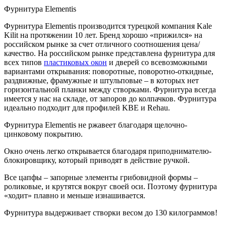
Фурнитура Elementis
Фурнитура Elementis производится турецкой компания Kale
Kilit на протяжении 10 лет. Бренд хорошо «прижился» на
российском рынке за счет отличного соотношения цена/
качество. На российском рынке представлена фурнитура для
всех типов
пластиковых окон
и дверей со всевозможными
вариантами открывания: поворотные, поворотно-откидные,
раздвижные, фрамужные и штульповые – в которых нет
горизонтальной планки между створками. Фурнитура всегда
имеется у нас на складе, от запоров до колпачков. Фурнитура
идеально подходит для профилей KBE и Rehau.
Фурнитура Elementis не ржавеет благодаря щелочно-
цинковому покрытию.
Окно очень легко открывается благодаря приподнимателю-
блокировщику, который приводят в действие ручкой.
Все цапфы – запорные элементы грибовидной формы –
роликовые, и крутятся вокруг своей оси. Поэтому фурнитура
«ходит» плавно и меньше изнашивается.
Фурнитура выдерживает створки весом до 130 килограммов!