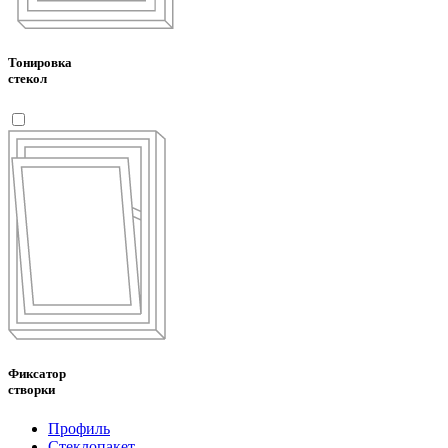
Тонировка
стекол
Фиксатор
створки
Профиль
Стеклопакет