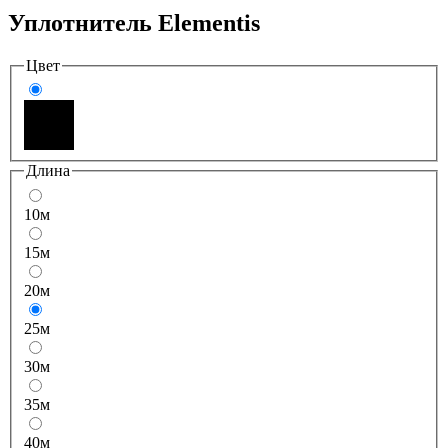
Уплотнитель Elementis
Цвет
Длина
10м
15м
20м
25м
30м
35м
40м