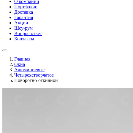
О компании
Портфолио
Доставка
Гарантия
Акции
Шоу-рум
Вопрос-ответ
Контакты
Главная
Окна
Алюминиевые
Четырехстворчатое
Поворотно-откидной