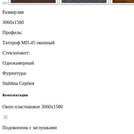
Размер:мм
3060
x
1580
Профиль:
Татпроф МП-45 оконный
Стеклопакет:
Однокамерный
Фурнитура:
Stublina Сербия
Комплектация
Окно пластиковое
3060
x
1580
Подоконник с заглушками