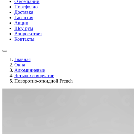
О компании
Портфолио
Доставка
Гарантия
Акции
Шоу-рум
Вопрос-ответ
Контакты
Главная
Окна
Алюминиевые
Четырехстворчатое
Поворотно-откидной French