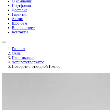
О компании
Портфолио
Доставка
Гарантия
Акции
Шоу-рум
Вопрос-ответ
Контакты
Главная
Окна
Пластиковые
Четырехстворчатое
Поворотно-откидной Импост