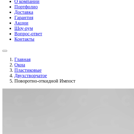
О компании
Портфолио
Доставка
Гарантия
Акции
Шоу-рум
Вопрос-ответ
Контакты
Главная
Окна
Пластиковые
Двухстворчатое
Поворотно-откидной Импост