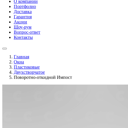
О компании
Портфолио
Доставка
Гарантия
Акции
Шоу-рум
Вопрос-ответ
Контакты
Главная
Окна
Пластиковые
Двухстворчатое
Поворотно-откидной Импост