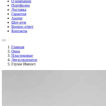
О компании
Портфолио
Доставка
Гарантия
Акции
Шоу-рум
Вопрос-ответ
Контакты
Главная
Окна
Пластиковые
Двухстворчатое
Глухое Импост