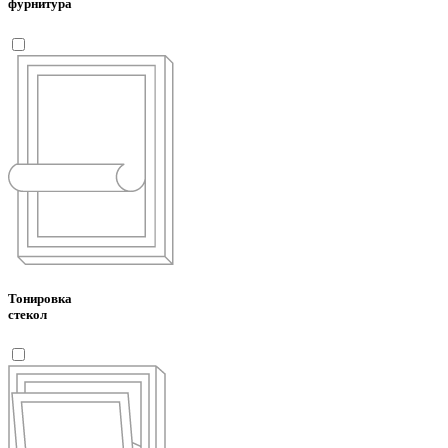
фурнитура
Тонировка
стекол