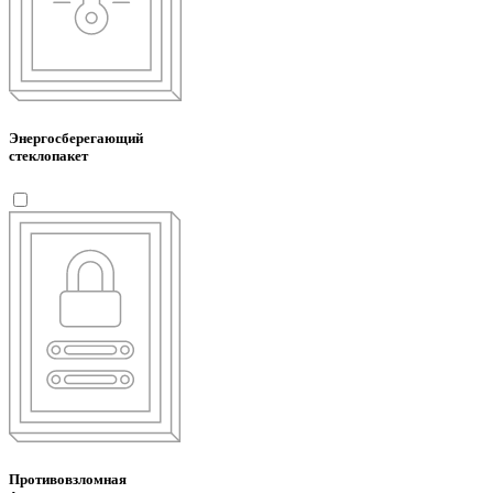
Энергосберегающий
стеклопакет
Противовзломная