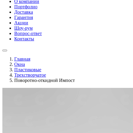
О компании
Портфолио
Доставка
Гарантия
Акции
Шоу-рум
Вопрос-ответ
Контакты
Главная
Окна
Пластиковые
Трехстворчатое
Поворотно-откидной Импост