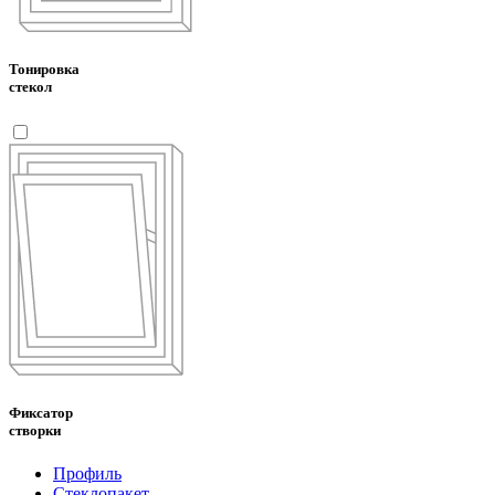
Тонировка
стекол
Фиксатор
створки
Профиль
Стеклопакет