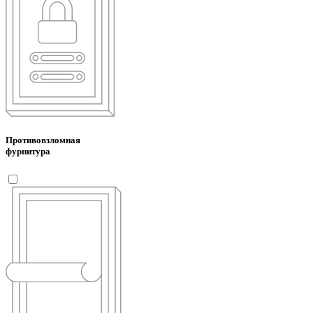
Противовзломная
фурнитура