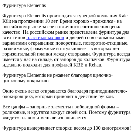
Фурнитура Elementis
Фурнитура Elementis производится турецкой компания Kale
Kilit на протяжении 10 лет. Бренд хорошо «прижился» на
российском рынке за счет отличного соотношения цена/
качество. На российском рынке представлена фурнитура для
всех типов
пластиковых окон
и дверей со всевозможными
вариантами открывания: поворотные, поворотно-откидные,
раздвижные, фрамужные и штульповые – в которых нет
горизонтальной планки между створками. Фурнитура всегда
имеется у нас на складе, от запоров до колпачков. Фурнитура
идеально подходит для профилей KBE и Rehau.
Фурнитура Elementis не ржавеет благодаря щелочно-
цинковому покрытию.
Окно очень легко открывается благодаря приподнимателю-
блокировщику, который приводят в действие ручкой.
Все цапфы – запорные элементы грибовидной формы –
роликовые, и крутятся вокруг своей оси. Поэтому фурнитура
«ходит» плавно и меньше изнашивается.
Фурнитура выдерживает створки весом до 130 килограммов!