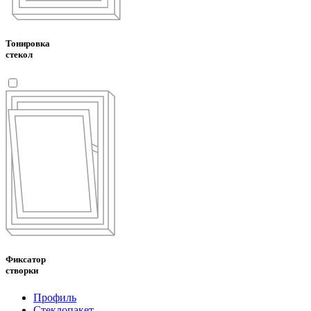
Тонировка
стекол
Фиксатор
створки
Профиль
Стеклопакет