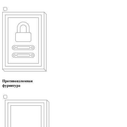
Противовзломная
фурнитура