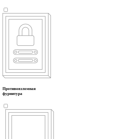
Противовзломная
фурнитура