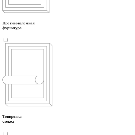
Противовзломная
фурнитура
Тонировка
стекол