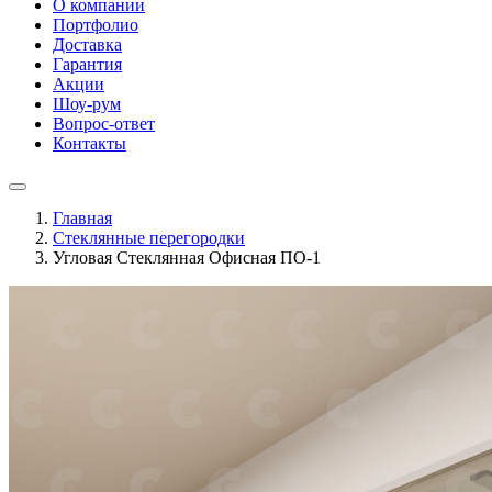
О компании
Портфолио
Доставка
Гарантия
Акции
Шоу-рум
Вопрос-ответ
Контакты
Главная
Стеклянные перегородки
Угловая Стеклянная Офисная ПО-1