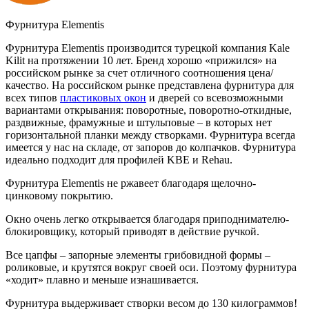
Фурнитура Elementis
Фурнитура Elementis производится турецкой компания Kale
Kilit на протяжении 10 лет. Бренд хорошо «прижился» на
российском рынке за счет отличного соотношения цена/
качество. На российском рынке представлена фурнитура для
всех типов
пластиковых окон
и дверей со всевозможными
вариантами открывания: поворотные, поворотно-откидные,
раздвижные, фрамужные и штульповые – в которых нет
горизонтальной планки между створками. Фурнитура всегда
имеется у нас на складе, от запоров до колпачков. Фурнитура
идеально подходит для профилей KBE и Rehau.
Фурнитура Elementis не ржавеет благодаря щелочно-
цинковому покрытию.
Окно очень легко открывается благодаря приподнимателю-
блокировщику, который приводят в действие ручкой.
Все цапфы – запорные элементы грибовидной формы –
роликовые, и крутятся вокруг своей оси. Поэтому фурнитура
«ходит» плавно и меньше изнашивается.
Фурнитура выдерживает створки весом до 130 килограммов!